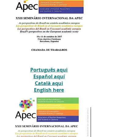
Português aqui
Español aquí
Català aqui
English here