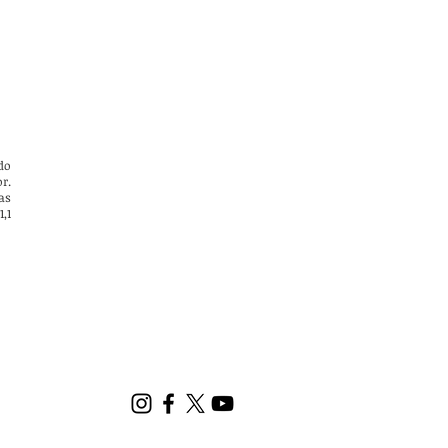
do
r.
as
,1