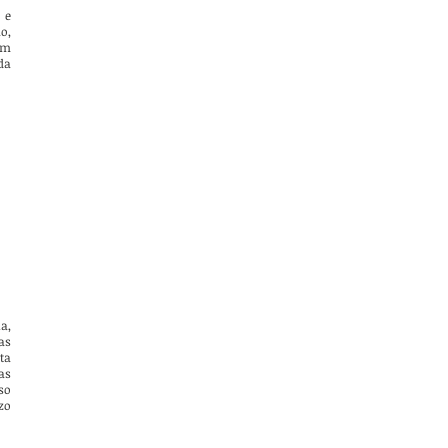
 e
o,
om
da
a,
as
ta
as
so
zo