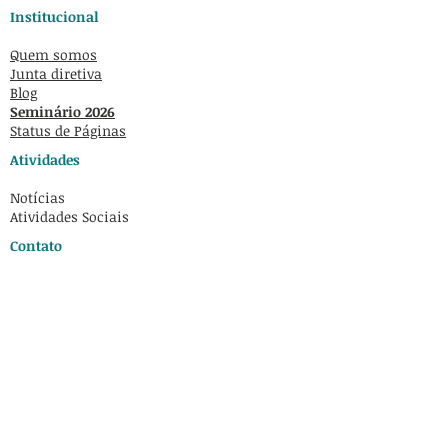
Institucional
Quem somos
Junta diretiva
Blog
Seminário 2026
Status de Páginas
Atividades
Notícias
Atividades Sociais
Contato
+34 684053232
contato@apecbcn.org
Passeig de Gràcia,
41 3-2 08007
Barcelona
© 2026 Associação de Pesquisadores e
Estudantes Brasileiros na Catalunha.
Todos os direitos reservados.
Site desenvolvido por
Pedro Rosemberg
.