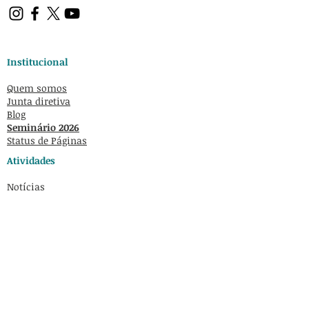
Institucional
Quem somos
Junta diretiva
Blog
Seminário 2026
Status de Páginas
Atividades
Notícias
Atividades Sociais
Contato
apecbcn@gmail.com
Passeig de Gràcia,
41 3-2 08007
Barcelona
© 2026 Associação de Pesquisadores e
Estudantes Brasileiros na Catalunha.